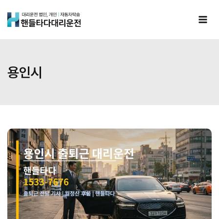
Skip
to
content
용인시