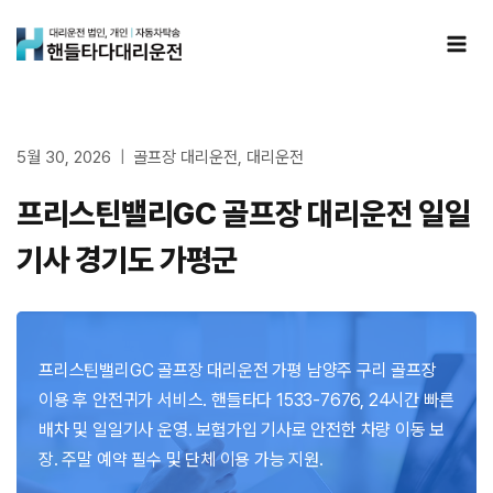
Skip
to
content
5월 30, 2026
골프장 대리운전
,
대리운전
프리스틴밸리GC 골프장 대리운전 일일
기사 경기도 가평군
프리스틴밸리GC 골프장 대리운전 가평 남양주 구리 골프장
이용 후 안전귀가 서비스. 핸들타다 1533-7676, 24시간 빠른
배차 및 일일기사 운영. 보험가입 기사로 안전한 차량 이동 보
장. 주말 예약 필수 및 단체 이용 가능 지원.