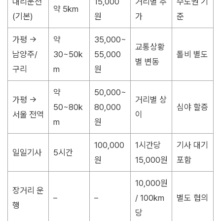
대리운전
15,000
거리별 추
수도권 기
약 5km
(기본)
원
가
준
가평 →
약
35,000~
교통상황
남양주/
30~50k
55,000
톨비 별도
별 변동
구리
m
원
약
50,000~
가평 →
거리별 상
50~80k
80,000
심야 할증
서울 전역
이
m
원
100,000
1시간당
기사 대기
일일기사
5시간
원
15,000원
포함
10,000원
장거리 운
–
–
/ 100km
별도 협의
행
당