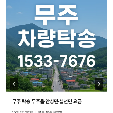
무주 탁송 무주읍·안성면·설천면 요금
10월 27, 2025
탁송
,
탁송 지역별