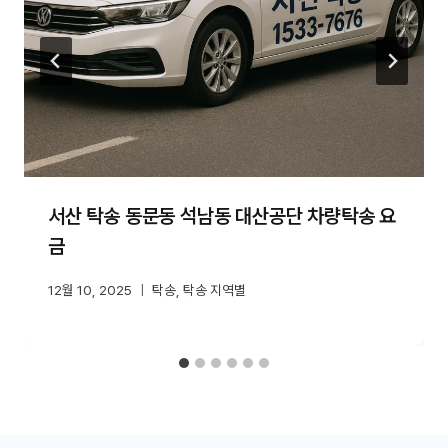
서산 탁송 동문동 석남동 대산공단 차량탁송 요
금
12월 10, 2025
탁송
,
탁송 지역별