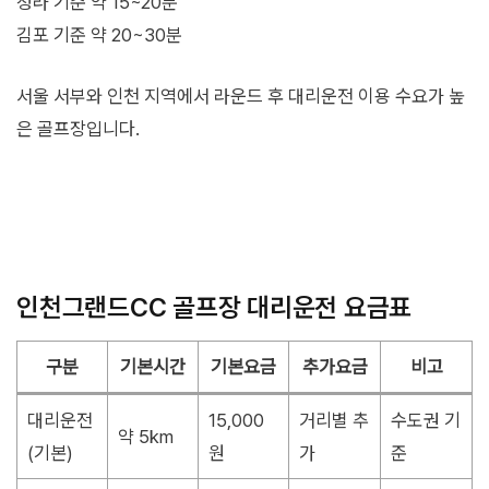
청라 기준 약 15~20분
김포 기준 약 20~30분
서울 서부와 인천 지역에서 라운드 후 대리운전 이용 수요가 높
은 골프장입니다.
인천그랜드CC 골프장 대리운전 요금표
구분
기본시간
기본요금
추가요금
비고
대리운전
15,000
거리별 추
수도권 기
약 5km
(기본)
원
가
준