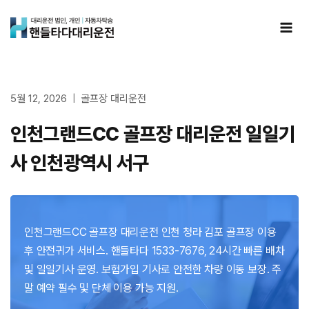
Skip
to
content
5월 12, 2026
골프장 대리운전
인천그랜드CC 골프장 대리운전 일일기
사 인천광역시 서구
인천그랜드CC 골프장 대리운전 인천 청라 김포 골프장 이용
후 안전귀가 서비스. 핸들타다 1533-7676, 24시간 빠른 배차
및 일일기사 운영. 보험가입 기사로 안전한 차량 이동 보장. 주
말 예약 필수 및 단체 이용 가능 지원.