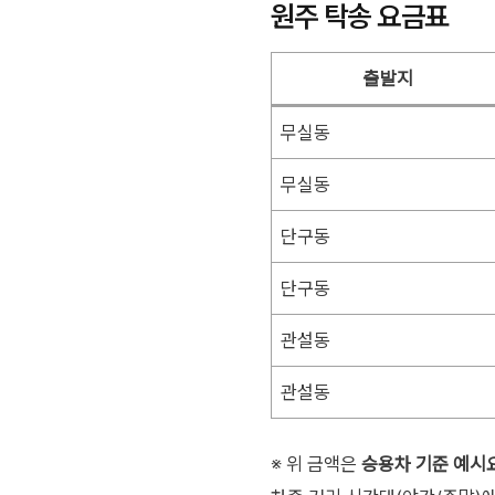
원주 탁송 요금표
출발지
무실동
무실동
단구동
단구동
관설동
관설동
※ 위 금액은
승용차 기준 예시