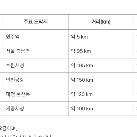
주요 도착지
거리(km)
원주역
약 5 km
서울 강남역
약 95 km
수원시청
약 105 km
인천공항
약 150 km
대전 둔산동
약 120 km
세종시청
약 100 km
요금
이며,