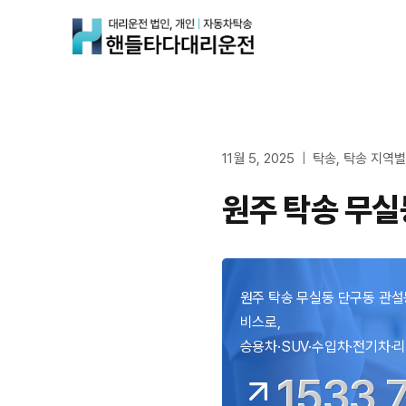
Skip
to
content
11월 5, 2025
탁송
,
탁송 지역별
원주 탁송 무실
원주 탁송 무실동 단구동 관설동
비스로,
승용차·SUV·수입차·전기차·
1533 