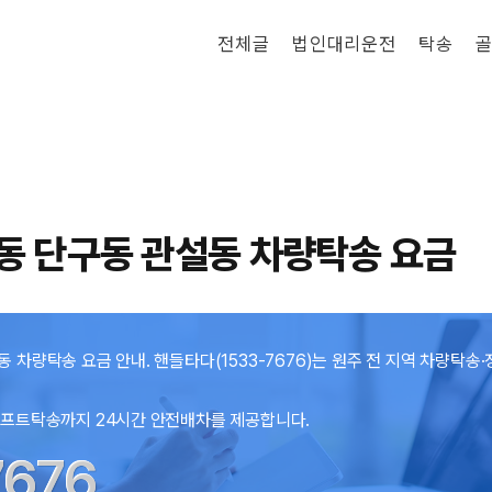
전체글
법인대리운전
탁송
골
동 단구동 관설동 차량탁송 요금
 차량탁송 요금 안내. 핸들타다(1533-7676)는 원주 전 지역 차량탁송·
리프트탁송까지 24시간 안전배차를 제공합니다.
7676