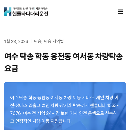
Skip
to
content
1월 28, 2026
탁송
,
탁송 지역별
여수 탁송 학동 웅천동 여서동 차량탁송
요금
여수 탁송 학동·웅천동·여서동 차량 이동 서비스. 개인 차량 이
전·정비소 입출고·법인 차량·장거리 탁송까지 핸들타다 1533-
7676, 여수 전 지역 24시간 보험 기사 안전 운행으로 신속하
고 안정적인 차량 이동 지원합니다.