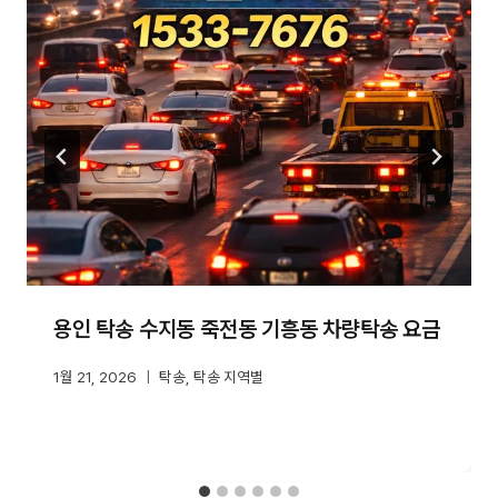
용인 탁송 수지동 죽전동 기흥동 차량탁송 요금
1월 21, 2026
탁송
,
탁송 지역별