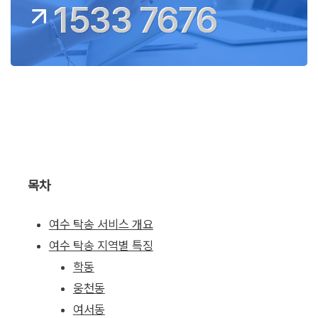
1533 7676
목차
여수 탁송 서비스 개요
여수 탁송 지역별 특징
학동
웅천동
여서동