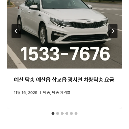
예산 탁송 예산읍 삽교읍 광시면 차량탁송 요금
11월 16, 2025
탁송
,
탁송 지역별