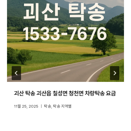
괴산 탁송 괴산읍 칠성면 청천면 차량탁송 요금
11월 25, 2025
탁송
,
탁송 지역별