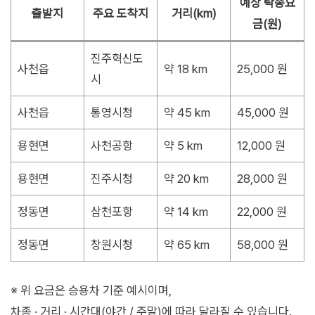
예상 탁송요
출발지
주요 도착지
거리(km)
금(원)
진주혁신도
사천읍
약 18 km
25,000 원
시
사천읍
통영시청
약 45 km
45,000 원
용현면
사천공항
약 5 km
12,000 원
용현면
진주시청
약 20 km
28,000 원
정동면
삼천포항
약 14 km
22,000 원
정동면
창원시청
약 65 km
58,000 원
※ 위 요금은 승용차 기준 예시이며,
차종 · 거리 · 시간대(야간 / 주말)에 따라 달라질 수 있습니다.