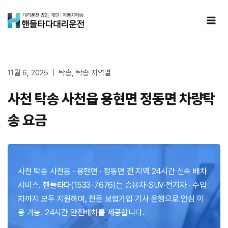
Skip
to
content
11월 6, 2025
탁송
,
탁송 지역별
사천 탁송 사천읍 용현면 정동면 차량탁
송 요금
사천 탁송 사천읍 · 용현면 · 정동면 전 지역 24시간 신속 배차
서비스. 핸들타다(1533-7676)는 승용차·SUV·전기차 · 수입
차까지 모두 지원하며, 전문 보험가입 기사 운행으로 안심 이
용 가능. 24시간 안전배차를 제공합니다.