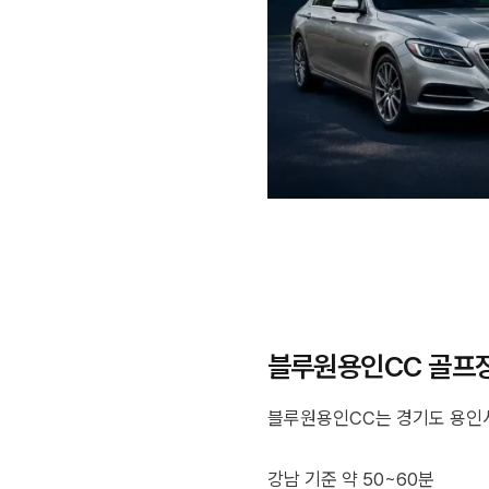
블루원용인CC 골프장
블루원용인CC는 경기도 용인시
강남 기준 약 50~60분