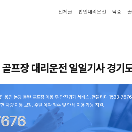
전체글
법인대리운전
탁송
골
 골프장 대리운전 일일기사 경기도
용인 분당 동탄 골프장 이용 후 안전귀가 서비스. 핸들타다 1533-7676,
한 차량 이동 보장. 주말 예약 필수 및 단체 이용 가능 지원.
7676