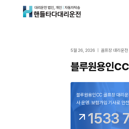
Skip
to
content
5월 26, 2026
골프장 대리운전
블루원용인CC
블루원용인CC 골프장 대리운전 
사 운영. 보험가입 기사로 안전
1533 