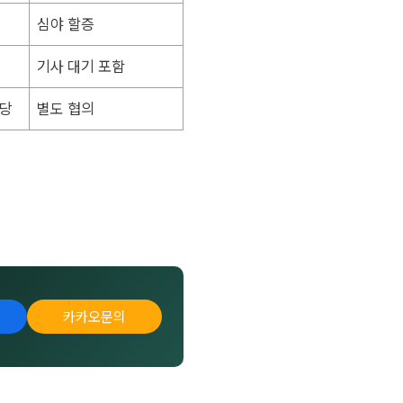
심야 할증
기사 대기 포함
m당
별도 협의
카카오문의