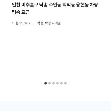
인천 미추홀구 탁송 주안동 학익동 용현동 차량
탁송 요금
10월 31, 2025
탁송
,
탁송 지역별