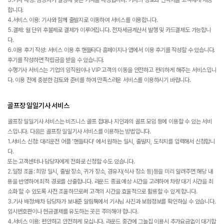
3.기사 배정: 담당자가 일정에 맞는 기사를 배정합니다. 기사의 정보와 연락처를 고객에게 제공
합니다.
4.서비스 이용: 기사와 함께 출발지로 이동하여 서비스를 이용합니다.
5.결제: 월 단위 후불제로 결제가 이루어집니다. 전자세금계산서 발행 및 카드결제도 가능합니
다.
6.이용 후기 작성: 서비스 이용 후 핸들타다 홈페이지나 앱에서 이용 후기를 작성할 수 있습니다.
후기를 작성하면 적립금을 받을 수 있습니다.
수행기사 서비스는 기업의 임직원이나 VIP 고객의 이동을 안전하고 편리하게 해주는 서비스입니
다. 이용 전에 충분한 검토와 준비를 하여 만족스러운 서비스를 이용하시기 바랍니다.
골프장 일일기사 서비스
골프장 일일기사 서비스는 비즈니스 골프 접대나 지인과의 골프 모임 등에 이용할 수 있는 서비
스입니다. 다음은 골프장 일일기사 서비스를 이용하는 방법입니다.
1.서비스 신청: 대리운전 어플 ‘핸들타다’ 에서 원하는 일시, 출발지, 도착지를 입력해서 신청합니
다.
또는 고객센터나 담당자에게 전화로 신청할 수도 있습니다.
2.일정 조율: 희망 일시, 출발 장소, 귀가 장소, 경유지(식사 장소 등)등을 미리 알려주면 해당 내
용을 반영하여 최적 경로를 산출합니다. 라운드 종료 예상 시간을 고려하여 차량 대기 시간을 최
소화 할 수 있도록 사전 조율하므로써 고객의 시간을 효율적으로 활용할 수 있게 합니다.
3.기사 배정:배차 담당자가 보내준 알림톡에서 기사님 사진과 보험정보를 확인하실 수 있습니다.
임시번호판이나 현금결제를 유도하는 곳은 주의해야 합니다.
4.서비스 이용: 편안하고 안전하게 모십니다. 라운드 중간에 그늘집 이용시 추가요금없이 대기합