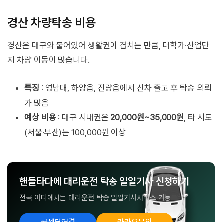
경산 차량탁송 비용
경산은 대구와 붙어있어 생활권이 겹치는 만큼, 대학가·산업단
지 차량 이동이 많습니다.
특징
: 영남대, 하양읍, 진량읍에서 신차 출고 후 탁송 의뢰
가 많음
예상 비용
: 대구 시내권은
20,000원~35,000원
, 타 시도
(서울·부산)는 100,000원 이상
핸들타다에 대리운전 탁송 일일기사 신청하기
전국 어디에서든 대리운전 탁송 일일기사서비스 가능
콜센터연결
카카오문의