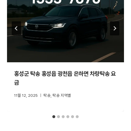
홍성군 탁송 홍성읍 광천읍 은하면 차량탁송 요
금
11월 12, 2025
탁송
,
탁송 지역별