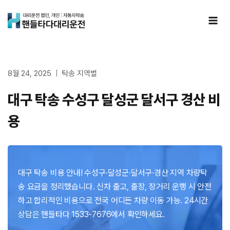
Skip
to
content
8월 24, 2025
탁송 지역별
대구 탁송 수성구 달성군 달서구 경산 비
용
대구 탁송 비용 안내! 수성구·달성군·달서구·경산 지역 차량탁
송 요금을 정리했습니다. 신차 출고, 출장, 장거리 운행 시 안전
하고 합리적인 비용으로 전국 어디든 차량 이동 가능. 24시간
상담은 핸들타다 1533-7676에서 확인하세요.