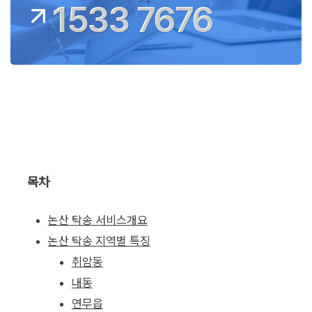
1533 7676
목차
논산 탁송 서비스개요
논산 탁송 지역별 특징
취암동
내동
연무읍