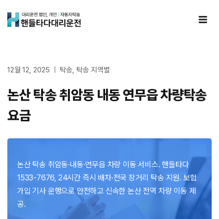
Skip
to
content
12월 12, 2025
탁송
,
탁송 지역별
논산 탁송 취암동 내동 연무읍 차량탁송
요금
논산 탁송 취암동·내동·연무읍 차량 이동 서비스. 핸들타다
1533-7676, 24시간 즉시 배차·전국 장거리 탁송 지원. 보험
가입 기사 운행으로 안전하고 신속한 논산 전역 차량 이동 제
공.