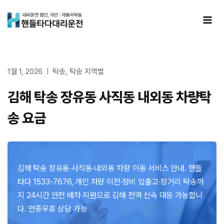
Skip
to
content
1월 1, 2026
탁송
,
탁송 지역별
김해 탁송 장유동 사직동 내외동 차량탁
송 요금
김해 탁송 장유동·사직동·내외동 차량 이동 서비스 안내. 핸들
타다 1533-7676, 개인 차량 이전·정비 입출고·장거리 탁송까
지 24시간 안전 배차 지원으로 김해 전역 신속 대응 가능합니
다. 연중무휴 상담 가능