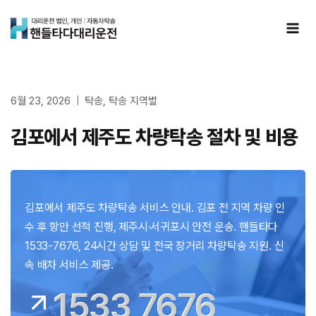
Skip
to
content
6월 23, 2026
탁송
,
탁송 지역별
김포에서 제주도 차량탁송 절차 및 비용
김포에서 제주도 차량탁송 서비스 안내. 김포 전 지역 차량 인
수 후 항만 선적 진행, 제주시·서귀포시 안전 운송. 핸들타다
1533-7676, 24시간 상담 및 전국 장거리 차량탁송 지원. 신
속 배차 서비스 제공.
1533 7676