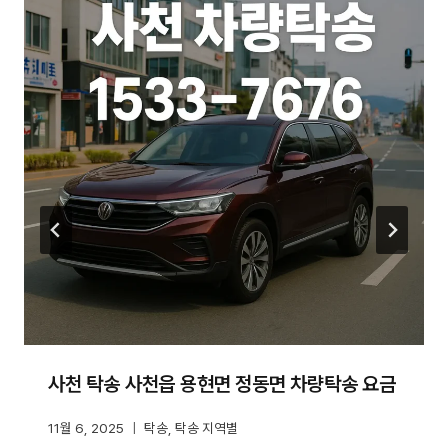
사천 탁송 사천읍 용현면 정동면 차량탁송 요금
11월 6, 2025
탁송
,
탁송 지역별