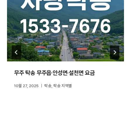
무주 탁송 무주읍·안성면·설천면 요금
10월 27, 2025
탁송
,
탁송 지역별