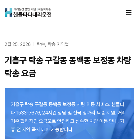
Skip
to
content
2월 25, 2026
탁송
,
탁송 지역별
기흥구 탁송 구갈동 동백동 보정동 차량
탁송 요금
기흥구 탁송 구갈동·동백동·보정동 차량 이동 서비스. 핸들타
다 1533-7676, 24시간 상담 및 전국 장거리 탁송 지원. 거리
기준 합리적인 요금으로 안전하고 신속한 차량 이동 안내, 기
흥 전 지역 즉시 배차 가능합니다.